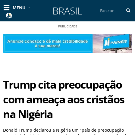
Ir
BRASIL
Pesquisar
MENU
para
o
conteúdo
PUBLICIDADE
Trump cita preocupação
com ameaça aos cristãos
na Nigéria
Donald Trump declarou a Nigéria um "país de preocupação