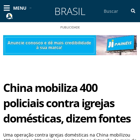
Ir
BRASIL
Pesquisar
MENU
para
o
conteúdo
PUBLICIDADE
China mobiliza 400
policiais contra igrejas
domésticas, dizem fontes
Uma operação contra igrejas domésticas na China mobilizou