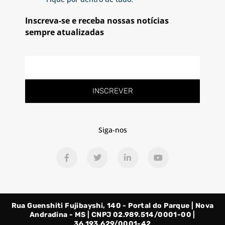
Inscreva-se e receba nossas notícias
sempre atualizadas
E-
mail
INSCREVER
Siga-nos
F
T
L
Y
a
w
i
o
c
i
n
u
e
t
k
t
b
t
e
u
o
e
d
b
o
r
i
e
Rua Guenshiti Fujibayshi, 140 - Portal do Parque | Nova
k
n
-
-
Andradina - MS | CNPJ 02.989.514/0001-00 |
f
i
36.193.629/0001-42