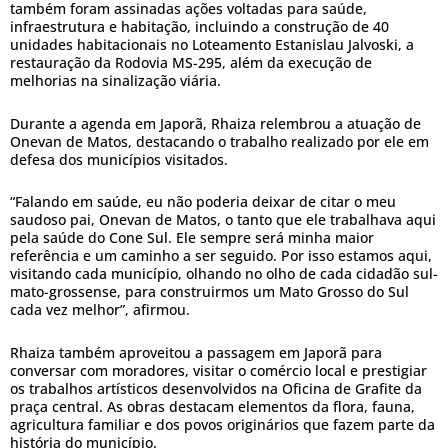
também foram assinadas ações voltadas para saúde,
infraestrutura e habitação, incluindo a construção de 40
unidades habitacionais no Loteamento Estanislau Jalvoski, a
restauração da Rodovia MS-295, além da execução de
melhorias na sinalização viária.
Durante a agenda em Japorã, Rhaiza relembrou a atuação de
Onevan de Matos, destacando o trabalho realizado por ele em
defesa dos municípios visitados.
“Falando em saúde, eu não poderia deixar de citar o meu
saudoso pai, Onevan de Matos, o tanto que ele trabalhava aqui
pela saúde do Cone Sul. Ele sempre será minha maior
referência e um caminho a ser seguido. Por isso estamos aqui,
visitando cada município, olhando no olho de cada cidadão sul-
mato-grossense, para construirmos um Mato Grosso do Sul
cada vez melhor”, afirmou.
Rhaiza também aproveitou a passagem em Japorã para
conversar com moradores, visitar o comércio local e prestigiar
os trabalhos artísticos desenvolvidos na Oficina de Grafite da
praça central. As obras destacam elementos da flora, fauna,
agricultura familiar e dos povos originários que fazem parte da
história do município.