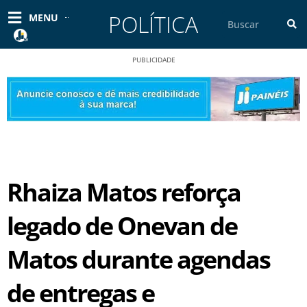
Ir
POLÍTICA
Pesquisar
MENU
para
o
conteúdo
PUBLICIDADE
Rhaiza Matos reforça
legado de Onevan de
Matos durante agendas
de entregas e