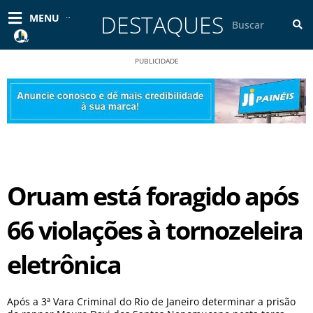
Ir
DESTAQUES
Pesquisar
MENU
para
o
conteúdo
PUBLICIDADE
Oruam está foragido após
66 violações à tornozeleira
eletrônica
Após a 3ª Vara Criminal do Rio de Janeiro determinar a prisão