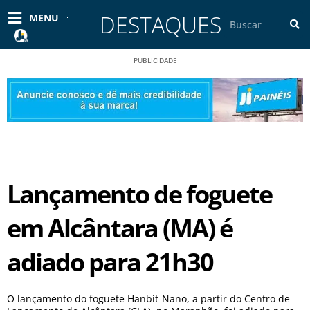
Ir
DESTAQUES
Pesquisar
MENU
para
o
conteúdo
PUBLICIDADE
Lançamento de foguete
em Alcântara (MA) é
adiado para 21h30
O lançamento do foguete Hanbit-Nano, a partir do Centro de