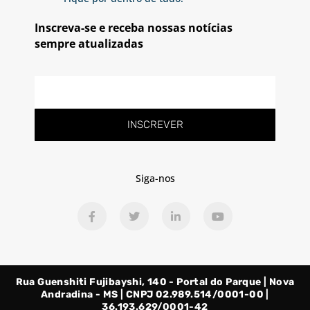
Inscreva-se e receba nossas notícias
sempre atualizadas
E-
mail
INSCREVER
Siga-nos
F
T
L
Y
a
w
i
o
c
i
n
u
e
t
k
t
b
t
e
u
o
e
d
b
o
r
i
e
Rua Guenshiti Fujibayshi, 140 - Portal do Parque | Nova
k
n
-
-
Andradina - MS | CNPJ 02.989.514/0001-00 |
f
i
36.193.629/0001-42