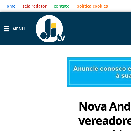
Ir
Home
seja redator
contato
política cookies
para
o
conteúdo
MENU
Nova Andr
vereador