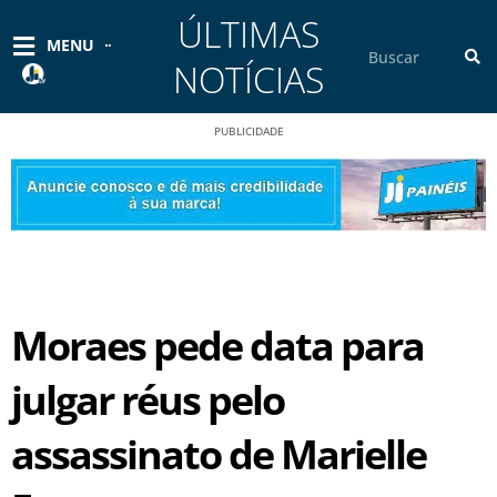
Ir
ÚLTIMAS
para
Pesquisar
MENU
o
NOTÍCIAS
conteúdo
PUBLICIDADE
Moraes pede data para
julgar réus pelo
assassinato de Marielle