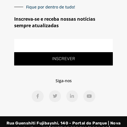
Fique por dentro de tudo!
Inscreva-se e receba nossas notícias
sempre atualizadas
E-
mail
INSCREVER
Siga-nos
F
T
L
Y
a
w
i
o
c
i
n
u
e
t
k
t
b
t
e
u
o
e
d
b
o
r
i
e
Rua Guenshiti Fujibayshi, 140 - Portal do Parque | Nova
k
n