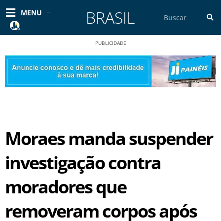
Ir
BRASIL
Pesquisar
MENU
para
o
conteúdo
PUBLICIDADE
Moraes manda suspender
investigação contra
moradores que
removeram corpos após