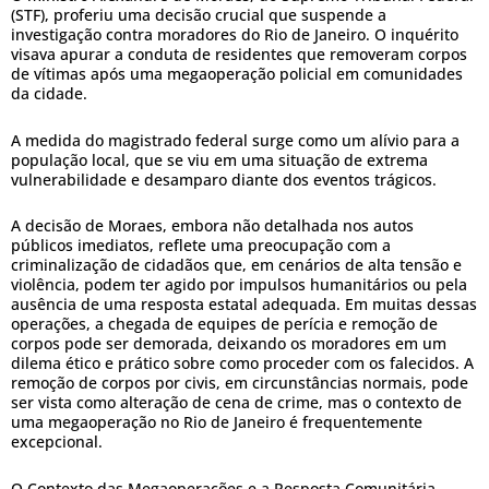
(STF), proferiu uma decisão crucial que suspende a
investigação contra moradores do Rio de Janeiro. O inquérito
visava apurar a conduta de residentes que removeram corpos
de vítimas após uma megaoperação policial em comunidades
da cidade.
A medida do magistrado federal surge como um alívio para a
população local, que se viu em uma situação de extrema
vulnerabilidade e desamparo diante dos eventos trágicos.
A decisão de Moraes, embora não detalhada nos autos
públicos imediatos, reflete uma preocupação com a
criminalização de cidadãos que, em cenários de alta tensão e
violência, podem ter agido por impulsos humanitários ou pela
ausência de uma resposta estatal adequada. Em muitas dessas
operações, a chegada de equipes de perícia e remoção de
corpos pode ser demorada, deixando os moradores em um
dilema ético e prático sobre como proceder com os falecidos. A
remoção de corpos por civis, em circunstâncias normais, pode
ser vista como alteração de cena de crime, mas o contexto de
uma megaoperação no Rio de Janeiro é frequentemente
excepcional.
O Contexto das Megaoperações e a Resposta Comunitária