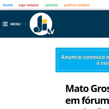
Ir
Home
seja redator
contato
política cookies
para
o
conteúdo
MENU
Mato Gros
em fórum 