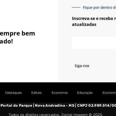
Fique por dentro d
Inscreva-se e receba
atualizadas
sempre bem
E-
ado!
mail
Siga-nos
Destaques
Editais
Economia
Educação
Econom
- Portal do Parque | Nova Andradina - MS | CNPJ 02.989.514
Todos os direitos reservados. Jornal Imagem © 2025.