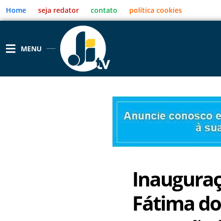
Ir
Home
seja redator
contato
política cookies
para
o
conteúdo
MENU
Inauguraç
Fátima do 