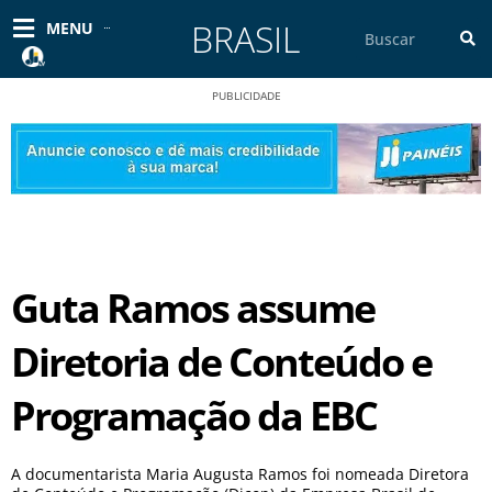
Ir
BRASIL
Pesquisar
MENU
para
o
conteúdo
PUBLICIDADE
Guta Ramos assume
Diretoria de Conteúdo e
Programação da EBC
A documentarista Maria Augusta Ramos foi nomeada Diretora