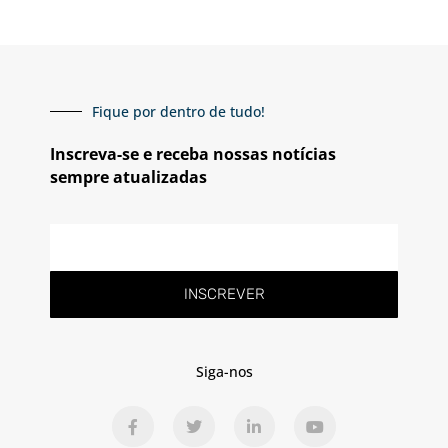
Fique por dentro de tudo!
Inscreva-se e receba nossas notícias
sempre atualizadas
E-
mail
INSCREVER
Siga-nos
F
T
L
Y
a
w
i
o
c
i
n
u