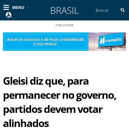
Ir
BRASIL
Pesquisar
MENU
para
o
conteúdo
PUBLICIDADE
Gleisi diz que, para
permanecer no governo,
partidos devem votar
alinhados