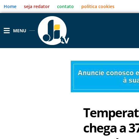
Ir
Home
seja redator
contato
política cookies
para
o
conteúdo
MENU
Temperat
chega a 3