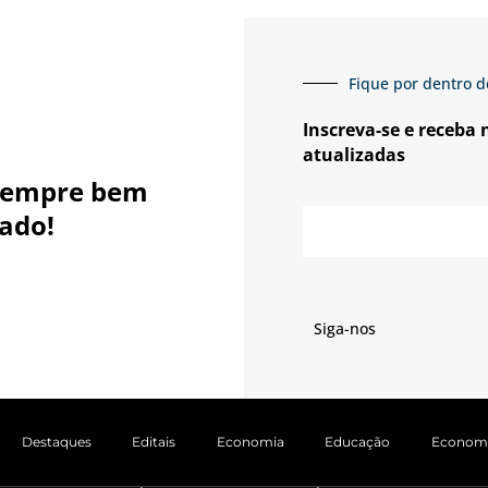
Fique por dentro d
Inscreva-se e receba
atualizadas
sempre bem
E-
ado!
mail
Siga-nos
Destaques
Editais
Economia
Educação
Econom