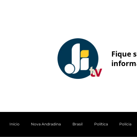
Fique 
inform
Início
Nova Andradina
Brasil
Política
Polícia