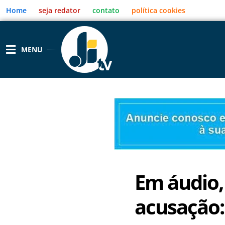
Ir
Home
seja redator
contato
política cookies
para
o
conteúdo
MENU
Em áudio,
acusação