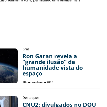
caso venham à tona, permitindo uma análise mais
Brasil
Ron Garan revela a
“grande ilusão” da
humanidade vista do
espaço
18 de outubro de 2025
Destaques
CNU2: divulgados no DOU