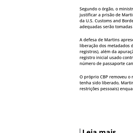
Segundo o órgão, o minist
justificar a prisão de Mart
da U.S. Customs and Border
adequadas serão tomadas p
A defesa de Martins apres
liberação dos metadados d
registros), além da apura
registro inicial usado co
número de passaporte cance
O próprio CBP removeu o 
tenha sido liberado, Mart
restrições pessoais) enqua
Leia mais