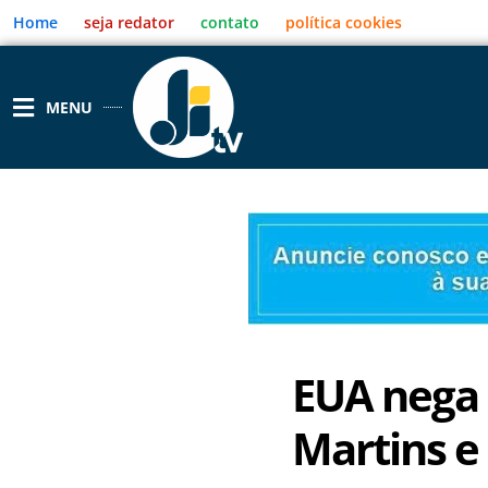
Ir
Home
seja redator
contato
política cookies
para
o
conteúdo
MENU
EUA nega 
Martins e 