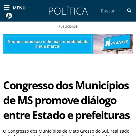
Ir
POLÍTICA
Pesquisar
MENU
para
o
conteúdo
PUBLICIDADE
Congresso dos Municípios
de MS promove diálogo
entre Estado e prefeituras
O Congresso dos Municípios de Mato Grosso do Sul, realizado