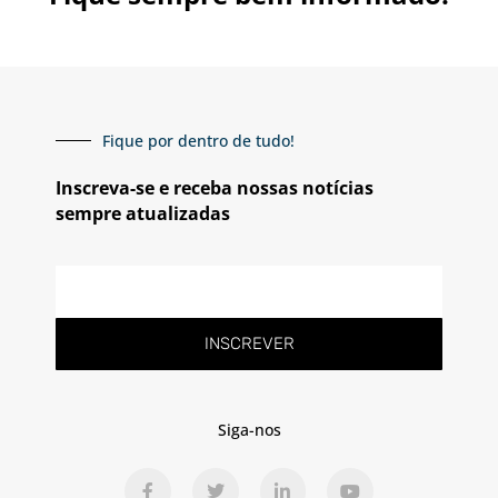
Fique por dentro de tudo!
Inscreva-se e receba nossas notícias
sempre atualizadas
E-
mail
INSCREVER
Siga-nos
F
T
L
Y
a
w
i
o