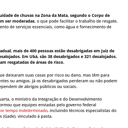
inuidade de chuvas na Zona da Mata, segundo o Corpo de
em ser moderadas
, o que pode facilitar o trabalho de resgate,
nto de serviços essenciais, como água e fornecimento de
tadual, mais de 400 pessoas estão desabrigadas em Juiz de
esalojados. Em Ubá, são 38 desabrigados e 321 desalojados.
ram resgatadas de áreas de risco.
ue deixaram suas casas por risco ou dano, mas têm para
entes ou amigos. Já os desabrigados perderam ou não podem
dependem de abrigos públicos ou sociais.
quarta, o ministro da Integração e do Desenvolvimento
formou que equipes enviadas pelo governo federal
por tempo indeterminado
, incluindo técnicos especialistas do
 (Gade), vinculado à pasta.