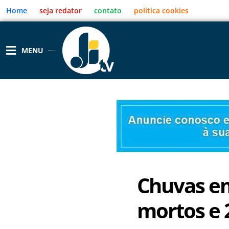
Ir
Home
seja redator
contato
política cookies
para
o
conteúdo
MENU
Chuvas e
mortos e 