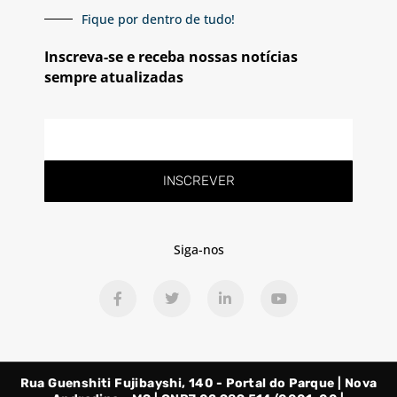
Fique por dentro de tudo!
Inscreva-se e receba nossas notícias
sempre atualizadas
E-
mail
INSCREVER
Siga-nos
F
T
L
Y
a
w
i
o
c
i
n
u
e
t
k
t
b
t
e
u
o
e
d
b
o
r
i
e
Rua Guenshiti Fujibayshi, 140 - Portal do Parque | Nova
k
n