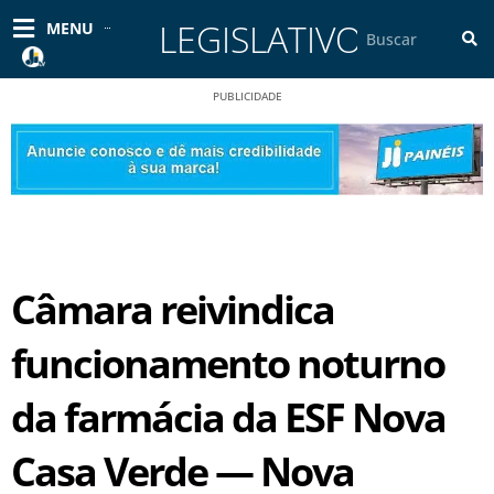
Ir
LEGISLATIVO
Pesquisar
MENU
para
o
conteúdo
PUBLICIDADE
Câmara reivindica
funcionamento noturno
da farmácia da ESF Nova
Casa Verde — Nova