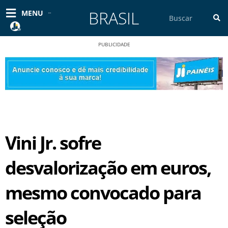
Ir
BRASIL
Pesquisar
MENU
para
o
conteúdo
PUBLICIDADE
Vini Jr. sofre
desvalorização em euros,
mesmo convocado para
seleção