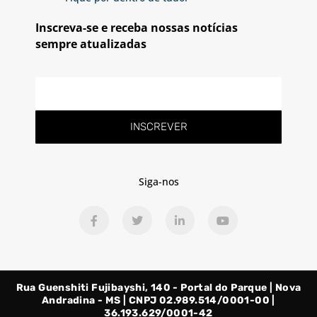
Inscreva-se e receba nossas notícias
sempre atualizadas
E-
mail
INSCREVER
Siga-nos
F
T
L
Y
a
w
i
o
c
i
n
u
e
t
k
t
b
t
e
u
o
e
d
b
o
r
i
e
Rua Guenshiti Fujibayshi, 140 - Portal do Parque | Nova
k
n
-
-
Andradina - MS | CNPJ 02.989.514/0001-00 |
f
i
36.193.629/0001-42