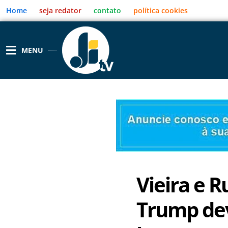
Ir
Home
seja redator
contato
política cookies
para
o
conteúdo
MENU
Vieira e R
Trump de