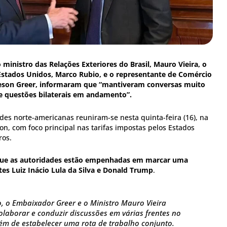
ministro das Relações Exteriores do Brasil, Mauro Vieira, o
 Estados Unidos, Marco Rubio, e o representante de Comércio
eson Greer, informaram que “mantiveram conversas muito
 e questões bilaterais em andamento”.
des norte-americanas reuniram-se nesta quinta-feira (16), na
n, com foco principal nas tarifas impostas pelos Estados
ros.
que as autoridades estão empenhadas em marcar uma
tes Luiz Inácio Lula da Silva e Donald Trump
.
o, o Embaixador Greer e o Ministro Mauro Vieira
aborar e conduzir discussões em várias frentes no
lém de estabelecer uma rota de trabalho conjunto.