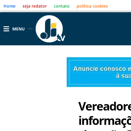
Ir
Home
seja redator
contato
política cookies
para
o
conteúdo
MENU
Vereadore
informaçõ