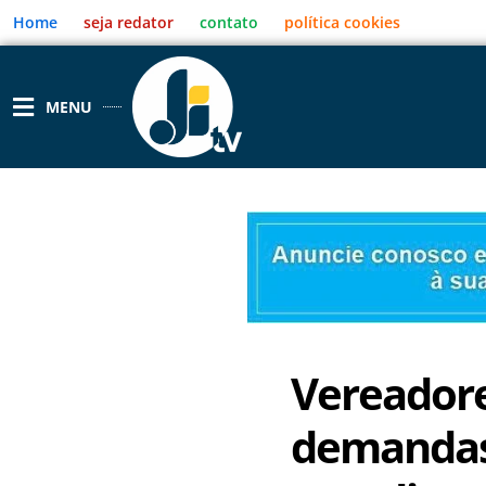
Ir
Home
seja redator
contato
política cookies
para
o
conteúdo
MENU
Vereador
demandas 