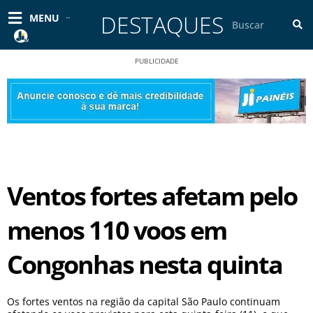
Ir
DESTAQUES
Pesquisar
MENU
para
o
conteúdo
PUBLICIDADE
Ventos fortes afetam pelo
menos 110 voos em
Congonhas nesta quinta
Os fortes ventos na região da capital São Paulo continuam