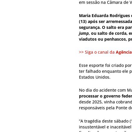
em sessão na Câmara de Ve
Maria Eduarda Rodrigues 
(13) após ser arremessad
segurança. O salto era p
jump
, ou salto de corda, 
viadutos ou penhascos, pr
>> Siga o canal da
Agência
Esse esporte foi criado p
ter falhado enquanto ele p
Estados Unidos.
No dia do acidente com M
processar o governo fede
desde 2025, vinha cobrand
responsáveis pela Ponte d
“A tragédia deste sábado 
insustentável e inaceitáve