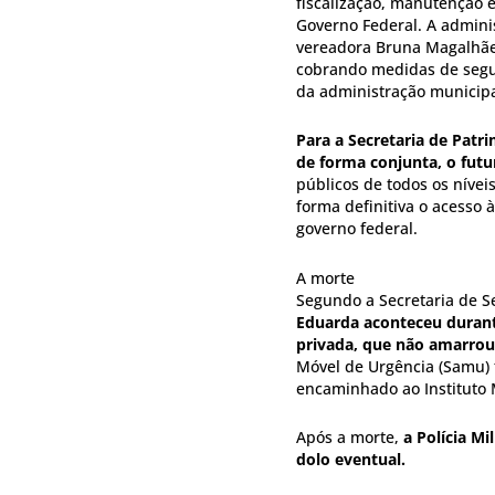
fiscalização, manutenção 
Governo Federal. A adminis
vereadora Bruna Magalhães
cobrando medidas de segur
da administração municipa
Para a Secretaria de Patr
de forma conjunta, o futu
públicos de todos os nívei
forma definitiva o acesso à
governo federal.
A morte
Segundo a Secretaria de S
Eduarda aconteceu duran
privada, que não amarrou
Móvel de Urgência (Samu) f
encaminhado ao Instituto 
Após a morte,
a Polícia M
dolo eventual.