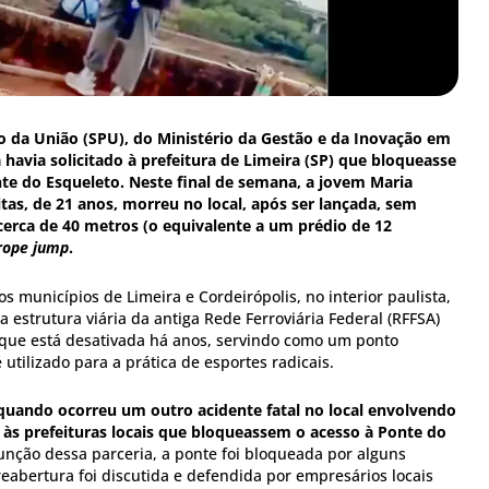
o da União (SPU), do Ministério da Gestão e da Inovação em
á havia solicitado à prefeitura de Limeira (SP) que bloqueasse
te do Esqueleto. Neste final de semana, a jovem Maria
tas, de 21 anos, morreu no local, após ser lançada, sem
cerca de 40 metros (o equivalente a um prédio de 12
rope jump
.
os municípios de Limeira e Cordeirópolis, no interior paulista,
 estrutura viária da antiga Rede Ferroviária Federal (RFFSA)
 que está desativada há anos, servindo como um ponto
é utilizado para a prática de esportes radicais.
quando ocorreu um outro acidente fatal no local envolvendo
do às prefeituras locais que bloqueassem o acesso à Ponte do
unção dessa parceria, a ponte foi bloqueada por alguns
eabertura foi discutida e defendida por empresários locais