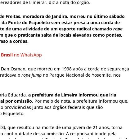
readores de Limeira”, diz a nota do órgão.
de Freitas, moradora de Jandira, morreu no último sábado
a da Ponte do Esqueleto sem estar presa a uma corda de
arte de uma atividade de um esporte radical chamado
rope
em que o praticante salta de locais elevados como pontes,
eso a cordas.
 Brasil
no WhatsApp
or Dan Osman, que morreu em 1998 após a corda de segurança
raticava o
rope jump
no Parque Nacional de Yosemite, nos
aria Eduarda,
a prefeitura de Limeira informou que iria
ral por omissão
. Por meio de nota, a prefeitura informou que,
o providências junto aos órgãos federais que são
o Esqueleto.
(13), que resultou na morte de uma jovem de 21 anos, torna
l a continuidade dessa omissão. A responsabilidade pela