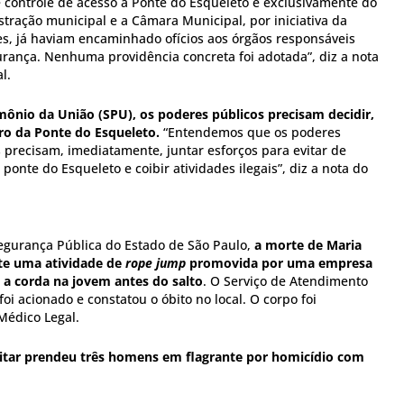
e controle de acesso à Ponte do Esqueleto é exclusivamente do
tração municipal e a Câmara Municipal, por iniciativa da
, já haviam encaminhado ofícios aos órgãos responsáveis
ança. Nenhuma providência concreta foi adotada”, diz a nota
l.
imônio da União (SPU), os poderes públicos precisam decidir,
ro da Ponte do Esqueleto.
“Entendemos que os poderes
s precisam, imediatamente, juntar esforços para evitar de
 ponte do Esqueleto e coibir atividades ilegais”, diz a nota do
egurança Pública do Estado de São Paulo,
a morte de Maria
te uma atividade de
rope jump
promovida por uma empresa
 a corda na jovem antes do salto
. O Serviço de Atendimento
oi acionado e constatou o óbito no local. O corpo foi
Médico Legal.
ilitar prendeu três homens em flagrante por homicídio com