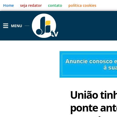
Ir
Home
seja redator
contato
política cookies
para
o
conteúdo
MENU
União tin
ponte ant