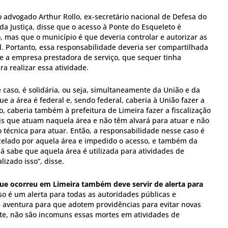
 o advogado Arthur Rollo, ex-secretário nacional de Defesa do
a Justiça, disse que o acesso à Ponte do Esqueleto é
 mas que o município é que deveria controlar e autorizar as
al. Portanto, essa responsabilidade deveria ser compartilhada
 e a empresa prestadora de serviço, que sequer tinha
ra realizar essa atividade.
 caso, é solidária, ou seja, simultaneamente da União e da
ue a área é federal e, sendo federal, caberia à União fazer a
do, caberia também à prefeitura de Limeira fazer a fiscalização
is que atuam naquela área e não têm alvará para atuar e não
o técnica para atuar. Então, a responsabilidade nesse caso é
 zelado por aquela área e impedido o acesso, e também da
já sabe que aquela área é utilizada para atividades de
lizado isso”, disse.
que ocorreu em Limeira também deve servir de alerta para
so é um alerta para todas as autoridades públicas e
e aventura para que adotem providências para evitar novas
te, não são incomuns essas mortes em atividades de