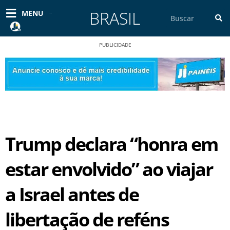
Ir
BRASIL
Pesquisar
MENU
para
o
conteúdo
PUBLICIDADE
Trump declara “honra em
estar envolvido” ao viajar
a Israel antes de
libertação de reféns