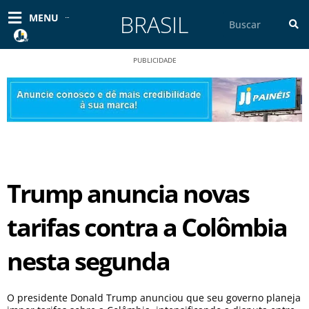
Ir
BRASIL
Pesquisar
MENU
para
o
conteúdo
PUBLICIDADE
Trump anuncia novas
tarifas contra a Colômbia
nesta segunda
O presidente Donald Trump anunciou que seu governo planeja