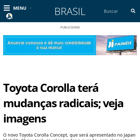
Ir
BRASIL
Pesquisar
MENU
para
o
conteúdo
PUBLICIDADE
Toyota Corolla terá
mudanças radicais; veja
imagens
O novo Toyota Corolla Concept, que será apresentado no Japan