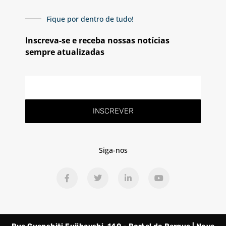
Fique por dentro de tudo!
Inscreva-se e receba nossas notícias
sempre atualizadas
E-
mail
INSCREVER
Siga-nos
F
T
L
Y
a
w
i
o
c
i
n
u
e
t
k
t
b
t
e
u
o
e
d
b
o
r
i
e