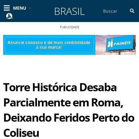
Ir
BRASIL
Pesquisar
MENU
para
o
conteúdo
PUBLICIDADE
Torre Histórica Desaba
Parcialmente em Roma,
Deixando Feridos Perto do
Coliseu