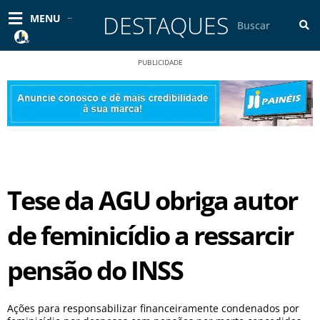
Ir
DESTAQUES
Pesquisar
MENU
para
o
conteúdo
PUBLICIDADE
Tese da AGU obriga autor
de feminicídio a ressarcir
pensão do INSS
Ações para responsabilizar financeiramente condenados por