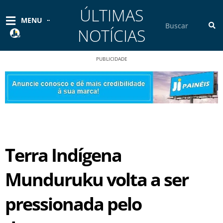
Ir
ÚLTIMAS
para
Pesquisar
MENU
o
NOTÍCIAS
conteúdo
PUBLICIDADE
Terra Indígena
Munduruku volta a ser
pressionada pelo