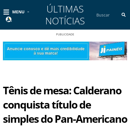
Ir
ÚLTIMAS
para
Pesquisar
MENU
o
NOTÍCIAS
conteúdo
PUBLICIDADE
Tênis de mesa: Calderano
conquista título de
simples do Pan-Americano