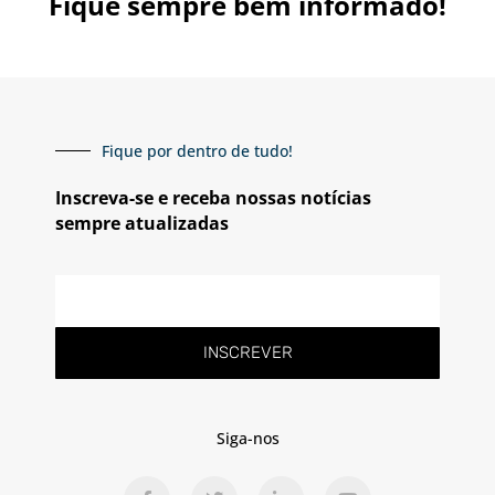
Fique sempre bem informado!
Fique por dentro de tudo!
Inscreva-se e receba nossas notícias
sempre atualizadas
E-
mail
INSCREVER
Siga-nos
F
T
L
Y