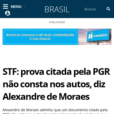
Ir
BRASIL
Pesquisar
MENU
para
o
conteúdo
PUBLICIDADE
STF: prova citada pela PGR
não consta nos autos, diz
Alexandre de Moraes
Alexandre de Moraes admitiu que um documento citado pela