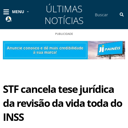
Ir
ÚLTIMAS
para
Pesquisar
MENU
o
NOTÍCIAS
conteúdo
PUBLICIDADE
STF cancela tese jurídica
da revisão da vida toda do
INSS