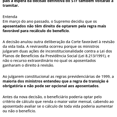
país à espera da decisão definitiva do STF também voltarão a
tramitar.
Entenda
Em março do ano passado, o Supremo decidiu que os
aposentados não têm direito de optarem pela regra mais
favorável para recálculo do benefício
.
A decisão anulou outra deliberação da Corte favorável à revisão
da vida toda. A reviravolta ocorreu porque os ministros
julgaram duas ações de inconstitucionalidade contra a Lei dos
Planos de Benefícios da Previdência Social (Lei 8.213/1991), e
não o recurso extraordinário no qual os aposentados
ganharam o direito à revisão.
Ao julgarem constitucional as regras previdenciárias de 1999, a
maioria dos ministros entendeu que a regra de transição é
obrigatória e não pode ser opcional aos aposentados
.
Antes da nova decisão, o beneficiário poderia optar pelo
critério de cálculo que renda o maior valor mensal, cabendo ao
aposentado avaliar se o cálculo de toda vida poderia aumentar
ou não o benefício.