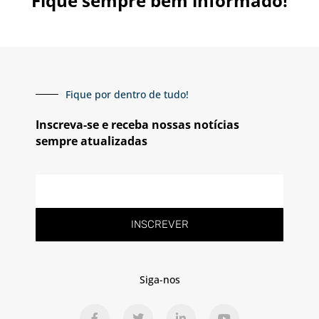
Fique sempre bem informado!
Fique por dentro de tudo!
Inscreva-se e receba nossas notícias
sempre atualizadas
E-
mail
INSCREVER
Siga-nos
F
T
L
Y