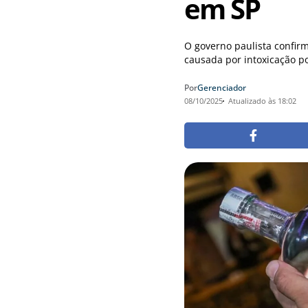
em SP
O governo paulista confirm
causada por intoxicação po
Por
Gerenciador
08/10/2025
Atualizado às 18:02