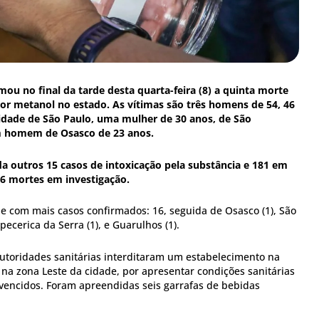
mou no final da tarde desta quarta-feira (8) a quinta morte
or metanol no estado. As vítimas são três homens de 54, 46
cidade de São Paulo, uma mulher de 30 anos, de São
m homem de Osasco de 23 anos.
a outros 15 casos de intoxicação pela substância e 181 em
6 mortes em investigação.
ade com mais casos confirmados: 16, seguida de Osasco (1), São
ecerica da Serra (1), e Guarulhos (1).
 autoridades sanitárias interditaram um estabelecimento na
do na zona Leste da cidade, por apresentar condições sanitárias
vencidos. Foram apreendidas seis garrafas de bebidas