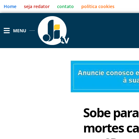
Ir
Home
seja redator
contato
política cookies
para
o
conteúdo
MENU
Sobe para
mortes ca