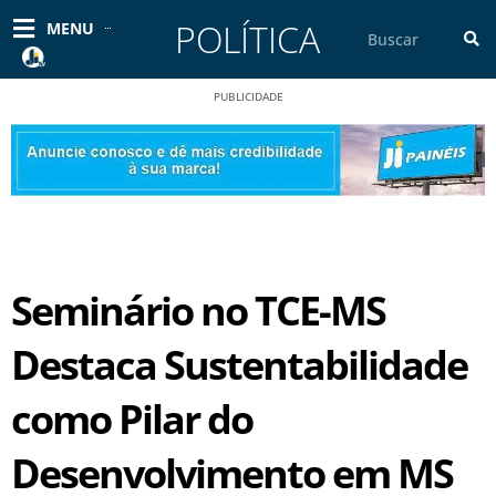
Ir
POLÍTICA
Pesquisar
MENU
para
o
conteúdo
PUBLICIDADE
Seminário no TCE-MS
Destaca Sustentabilidade
como Pilar do
Desenvolvimento em MS