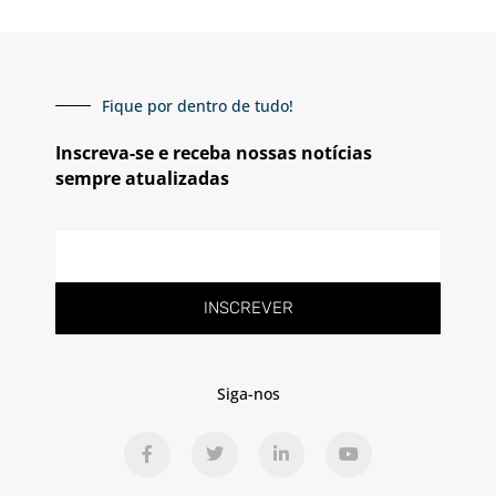
Fique por dentro de tudo!
Inscreva-se e receba nossas notícias
sempre atualizadas
E-
mail
INSCREVER
Siga-nos
F
T
L
Y
a
w
i
o
c
i
n
u
e
t
k
t