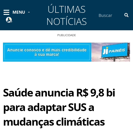
Ir
ÚLTIMAS
para
Pesquisar
MENU
o
NOTÍCIAS
conteúdo
PUBLICIDADE
Saúde anuncia R$ 9,8 bi
para adaptar SUS a
mudanças climáticas