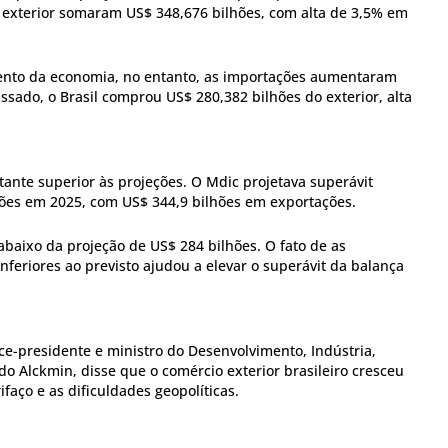
o exterior somaram US$ 348,676 bilhões, com alta de 3,5% em
mento da economia, no entanto, as importações aumentaram
sado, o Brasil comprou US$ 280,382 bilhões do exterior, alta
tante superior às projeções. O Mdic projetava superávit
hões em 2025, com US$ 344,9 bilhões em exportações.
abaixo da projeção de US$ 284 bilhões. O fato de as
nferiores ao previsto ajudou a elevar o superávit da balança
vice-presidente e ministro do Desenvolvimento, Indústria,
do Alckmin, disse que o comércio exterior brasileiro cresceu
aço e as dificuldades geopolíticas.