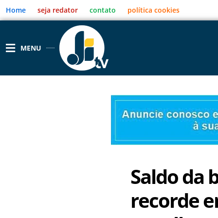
Ir
Home
seja redator
contato
política cookies
para
o
conteúdo
MENU
Saldo da 
recorde 