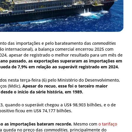
ento das importações e pelo barateamento das
commodities
ão internacional), a balança comercial encerrou 2025 com
24, apesar de registrado o melhor resultado para um mês de
ano passado, as exportações superaram as importações em
queda de 7,9% em relação ao superávit registrado em 2024.
s nesta terça-feira (6) pelo Ministério do Desenvolvimento,
iços (Mdic).
Apesar do recuo, esse foi o terceiro maior
desde o início da série história, em 1989.
3, quando o superávit chegou a US$ 98,903 bilhões, e o de
ositivo ficou em US$ 74,177 bilhões.
o as importações bateram recorde.
Mesmo com
o tarifaço
a queda no preço das
commodities
, principalmente do