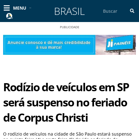
Ir
BRASIL
Pesquisar
MENU
para
o
conteúdo
PUBLICIDADE
Rodízio de veículos em SP
será suspenso no feriado
de Corpus Christi
O rodízio de veículos na cidade de São Paulo estará suspenso