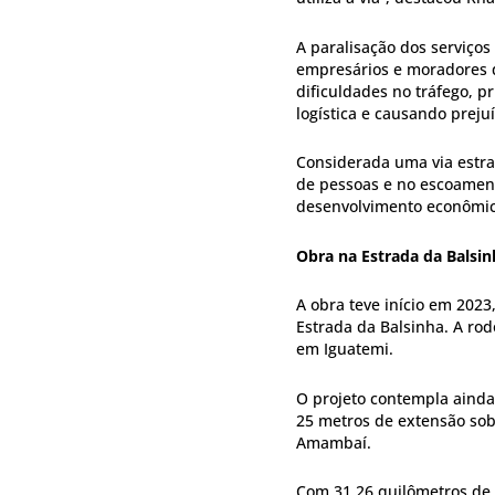
A paralisação dos serviço
empresários e moradores q
dificuldades no tráfego, 
logística e causando prejuí
Considerada uma via estra
de pessoas e no escoament
desenvolvimento econômic
Obra na Estrada da Balsin
A obra teve início em 202
Estrada da Balsinha. A rod
em Iguatemi.
O projeto contempla aind
25 metros de extensão sob
Amambaí.
Com 31,26 quilômetros de 