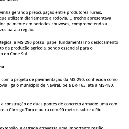
s vinha gerando preocupação entre produtores rurais,
ue utilizam diariamente a rodovia. O trecho apresentava
principalmente em períodos chuvosos, comprometendo a
zos para a região.
tégica, a MS-290 possui papel fundamental no deslocamento
o da produção agrícola, sendo essencial para o
o do Cone Sul.
ha
3, com o projeto de pavimentação da MS-290, conhecida como
ovia liga o município de Naviraí, pela BR-163, até a MS-180,
a a construção de duas pontes de concreto armado: uma com
re o Córrego Toro e outra com 90 metros sobre o Rio
extensão, a estrada atravessa uma importante região