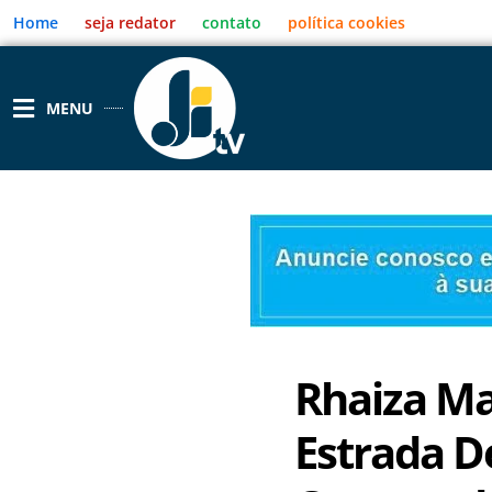
Ir
Home
seja redator
contato
política cookies
para
o
conteúdo
MENU
Rhaiza Ma
Estrada D