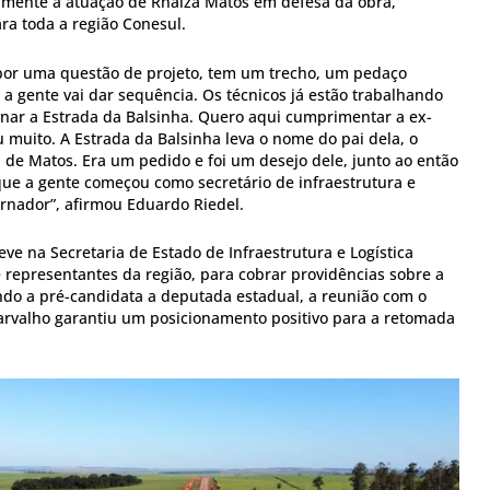
amente a atuação de Rhaiza Matos em defesa da obra,
ra toda a região Conesul.
 por uma questão de projeto, tem um trecho, um pedaço
 gente vai dar sequência. Os técnicos já estão trabalhando
minar a Estrada da Balsinha. Quero aqui cumprimentar a ex-
u muito. A Estrada da Balsinha leva o nome do pai dela, o
e Matos. Era um pedido e foi um desejo dele, junto ao então
ue a gente começou como secretário de infraestrutura e
nador”, afirmou Eduardo Riedel.
eve na Secretaria de Estado de Infraestrutura e Logística
representantes da região, para cobrar providências sobre a
ndo a pré-candidata a deputada estadual, a reunião com o
arvalho garantiu um posicionamento positivo para a retomada