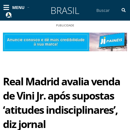
Ir
BRASIL
Pesquisar
MENU
para
o
conteúdo
PUBLICIDADE
Real Madrid avalia venda
de Vini Jr. após supostas
‘atitudes indisciplinares’,
diz jornal