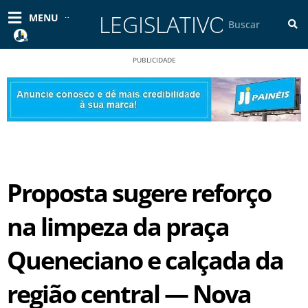
Ir
LEGISLATIVO
Pesquisar
MENU
para
o
conteúdo
PUBLICIDADE
Proposta sugere reforço
na limpeza da praça
Queneciano e calçada da
região central — Nova