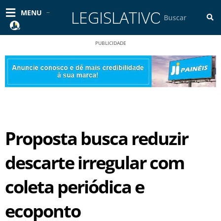
Ir
LEGISLATIVO
Pesquisar
MENU
para
o
conteúdo
PUBLICIDADE
Proposta busca reduzir
descarte irregular com
coleta periódica e
ecoponto