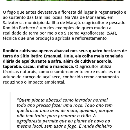
O fogo que antes devastava a floresta dá lugar à regeneração e
ao sustento das famílias locais. Na Vila de Monsarás, em
Salvaterra, município da Ilha de Marajó, o agricultor e pescador
Ronildo Pacheco é um dos exemplos de quem mudou a
realidade da terra por meio do Sistema Agroflorestal (SAF),
técnica que une produção agrícola e reflorestamento.
Ronildo cultivava apenas abacaxi nos seus quatro hectares de
terra do Sítio Retiro Emanuel. Hoje, ele colhe meia tonelada
diária de açaí durante a safra, além de cultivar acerola,
taperebá, cacau, milho e mandioca.
O agricultor utiliza
técnicas naturais, como o sombreamento entre espécies e o
adubo de caroço de açaí seco, conhecido como coroamento,
reduzindo o impacto ambiental.
“Quem planta abacaxi como lavrador normal,
todo ano precisa fazer uma roça. Todo ano tem
que brocar uma área de mato, queimar, porque
não tem trator para preparar o chão. A
agrofloresta permite que eu plante de novo no
mesmo local, sem usar o fogo. E rende dinheiro