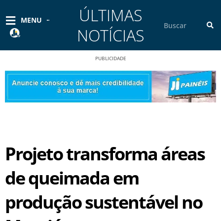
Ir
ÚLTIMAS
para
Pesquisar
MENU
o
NOTÍCIAS
conteúdo
PUBLICIDADE
Projeto transforma áreas
de queimada em
produção sustentável no