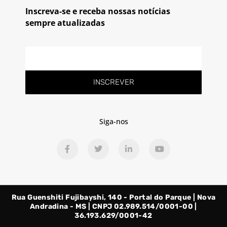
Inscreva-se e receba nossas notícias
sempre atualizadas
E-
mail
INSCREVER
Siga-nos
F
T
L
Y
a
w
i
o
c
i
n
u
e
t
k
t
b
t
e
u
o
e
d
b
o
r
i
e
Rua Guenshiti Fujibayshi, 140 - Portal do Parque | Nova
k
n
-
-
Andradina - MS | CNPJ 02.989.514/0001-00 |
f
i
36.193.629/0001-42
n