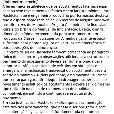
(dois metros e meio)”.
A lei em vigor estabelece que os acostamentos laterais sejam
com ou sem revestimento asfáltico e sem largura mínima. Para
Hashioka, que é engenheiro rodoviário por formação, destaca
que a especificação técnica de 2,5 metros de largura baseia-se
nas diretrizes do Manual de Projeto Geométrico de Rodovias
Rurais do DNIT e do Manual de Implantação Básica, com tal
dimensão mínima recomendada para acostamentos em
rodovias de Classe III ou superior. A medida garante espaço
suficiente para parada segura de veículos em emergência e
para operações de manutenção.
O projeto de lei de Hashioka também acrescenta ao parágrafo
único do mesmo artigo observações adicionais: a estrutura do
pavimento do acostamento deverá ser dimensionada para
suportar o tráfego ocasional de veículos em situações de
emergência; a inclinação transversal do acostamento deverá
ser de no mínimo 2% (dois por cento) e no máximo 5% (cinco
por cento) para garantir adequada drenagem superficial; e o
revestimento asfáltico dos acostamentos deverá ser do mesmo
tipo utilizado na pista de rolamento ou de qualidade
compatível, garantindo a continuidade estrutural do
pavimento.
Em sua justificativa, Hashioka explica que a pavimentação
asfáltica dos acostamentos, que passa a ser obrigatória com
esta alteração legislativa, está fundamentada em normas