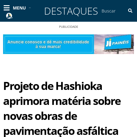
Ir
DESTAQUES
Pesquisar
MENU
para
o
conteúdo
PUBLICIDADE
Projeto de Hashioka
aprimora matéria sobre
novas obras de
pavimentação asfáltica