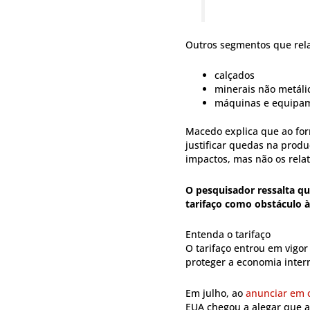
Outros segmentos que rela
calçados
minerais não metáli
máquinas e equipa
Macedo explica que ao for
justificar quedas na produ
impactos, mas não os rela
O pesquisador ressalta que
tarifaço como obstáculo à
Entenda o tarifaço
O tarifaço entrou em vigor
proteger a economia inter
Em julho, ao
anunciar em c
EUA chegou a alegar que a 