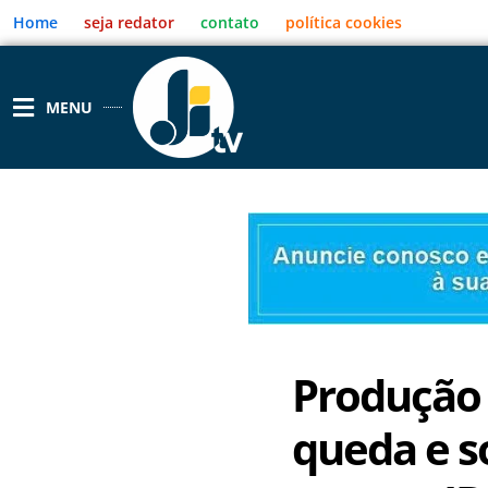
Ir
Home
seja redator
contato
política cookies
para
o
conteúdo
MENU
Produção 
queda e s