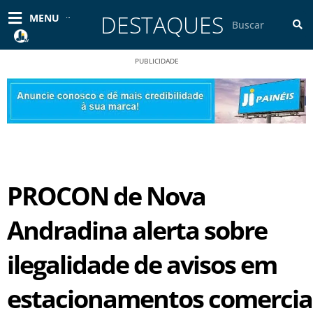
Ir
DESTAQUES
Pesquisar
MENU
para
o
conteúdo
PUBLICIDADE
PROCON de Nova
Andradina alerta sobre
ilegalidade de avisos em
estacionamentos comercia