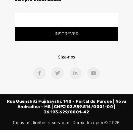
E-
mail
INSCREVER
Siga-nos
F
T
L
Y
a
w
i
o
c
i
n
u
e
t
k
t
b
t
e
u
o
e
d
b
o
r
i
e
Rua Guenshiti Fujibayshi, 140 - Portal do Parque | Nova
k
n
-
-
Andradina - MS | CNPJ 02.989.514/0001-00 |
f
i
36.193.629/0001-42
n
Todos os direitos reservados. Jornal Imagem © 2025.