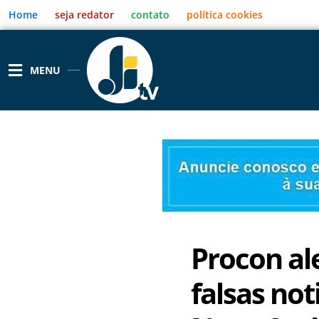
Ir
Home
seja redator
contato
política cookies
para
o
conteúdo
MENU
Procon al
falsas no