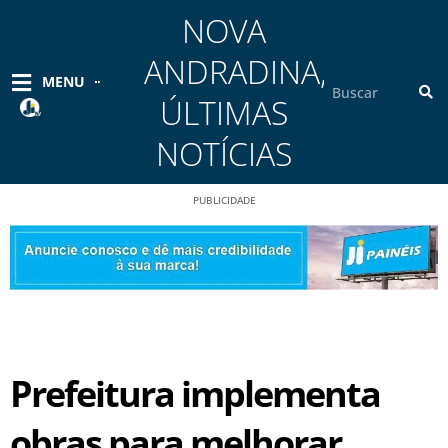
Ir
NOVA
para
o
ANDRADINA
,
conteúdo
Pesquisar
MENU
ÚLTIMAS
NOTÍCIAS
PUBLICIDADE
Prefeitura implementa
obras para melhorar