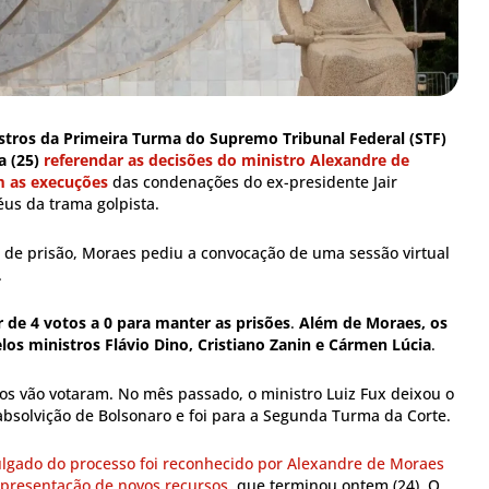
stros da Primeira Turma do Supremo Tribunal Federal (STF)
a (25)
referendar as decisões do ministro Alexandre de
 as execuções
das condenações do ex-presidente Jair
éus da trama golpista.
de prisão, Moraes pediu a convocação de uma sessão virtual
.
 de 4 votos a 0 para manter as prisões
.
Além de Moraes, os
los ministros Flávio Dino, Cristiano Zanin e Cármen Lúcia
.
os vão votaram. No mês passado, o ministro Luiz Fux deixou o
absolvição de Bolsonaro e foi para a Segunda Turma da Corte.
ulgado do processo foi reconhecido por Alexandre de Moraes
apresentação de novos recursos
, que terminou ontem (24). O