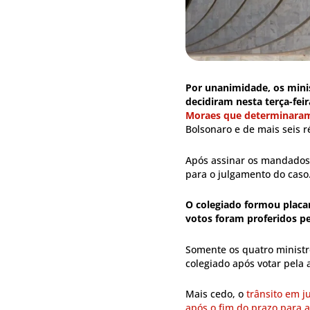
Por unanimidade, os mini
decidiram nesta terça-feir
Moraes que determinaram
Bolsonaro e de mais seis r
Após assinar os mandados 
para o julgamento do caso
O colegiado formou placar
votos foram proferidos pe
Somente os quatro ministr
colegiado após votar pela 
Mais cedo, o
trânsito em j
após o fim do prazo para 