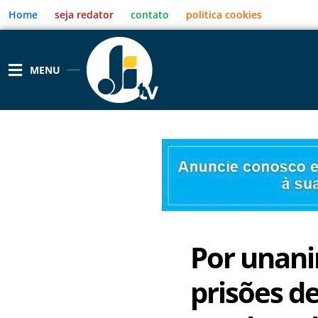
Ir
Home
seja redator
contato
política cookies
para
o
conteúdo
MENU
Por unani
prisões d