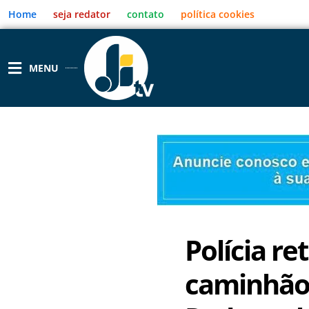
Ir
Home
seja redator
contato
política cookies
para
o
conteúdo
MENU
Polícia re
caminhão 