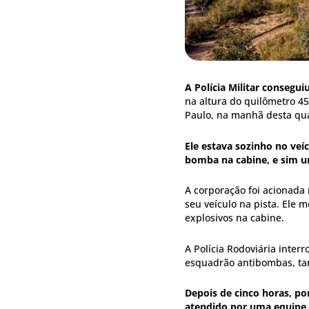
A Polícia Militar consegu
na altura do quilômetro 45
Paulo, na manhã desta quar
Ele estava sozinho no veí
bomba na cabine, e sim u
A corporação foi acionada
seu veículo na pista. Ele 
explosivos na cabine.
A Polícia Rodoviária inter
esquadrão antibombas, ta
Depois de cinco horas, por
atendido por uma equipe m