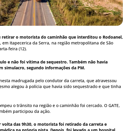
iu retirar o motorista do caminhão que interditou o Rodoanel,
, em Itapecerica da Serra, na região metropolitana de São
ta-feira (12).
culo e não foi vítima de sequestro. Também não havia
m simulacro, segundo informações da PM.
 nesta madrugada pelo condutor da carreta, que atravessou
mesmo alegou à polícia que havia sido sequestrado e que tinha
rompeu o trânsito na região e o caminhão foi cercado. O GATE,
mbém participou da ação.
 volta das 9h30, o motorista foi retirado da carreta e
édica na própria pista. Depois, foi levado a um hospital